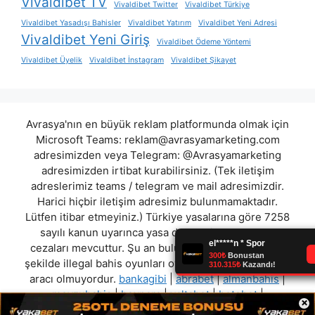
Vivaldibet TV
Vivaldibet Twitter
Vivaldibet Türkiye
Vivaldibet Yasadışı Bahisler
Vivaldibet Yatırım
Vivaldibet Yeni Adresi
Vivaldibet Yeni Giriş
Vivaldibet Ödeme Yöntemi
Vivaldibet Üyelik
Vivaldibet İnstagram
Vivaldibet Şikayet
Avrasya'nın en büyük reklam platformunda olmak için
Microsoft Teams:
reklam@avrasyamarketing.com
adresimizden veya Telegram: @Avrasyamarketing
adresimizden irtibat kurabilirsiniz. (Tek iletişim
adreslerimiz teams / telegram ve mail adresimizdir.
Harici hiçbir iletişim adresimiz bulunmamaktadır.
Lütfen itibar etmeyiniz.) Türkiye yasalarına göre 7258
sayılı kanun uyarınca yasa dışı bahis oynamanın
cezaları mevcuttur. Şu an bulunduğunuz site hiç bir
şekilde illegal bahis oyunları oynatmıyor ve oynamaya
aracı olmuyordur.
bankagibi
|
abrabet
|
almanbahis
|
mevzubahis
|
beypara
|
yaltabet
|
betebet
|
×
girisihanedanbet