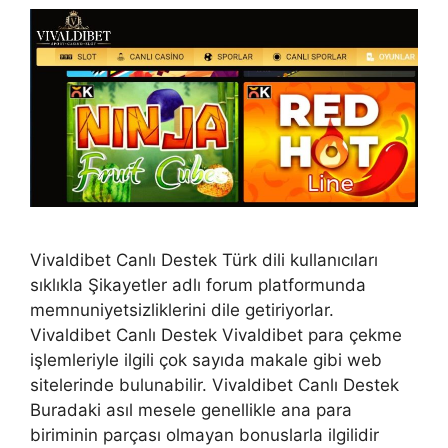
Vivaldibet Canlı Destek Türk dili kullanıcıları
sıklıkla Şikayetler adlı forum platformunda
memnuniyetsizliklerini dile getiriyorlar.
Vivaldibet Canlı Destek Vivaldibet para çekme
işlemleriyle ilgili çok sayıda makale gibi web
sitelerinde bulunabilir. Vivaldibet Canlı Destek
Buradaki asıl mesele genellikle ana para
biriminin parçası olmayan bonuslarla ilgilidir