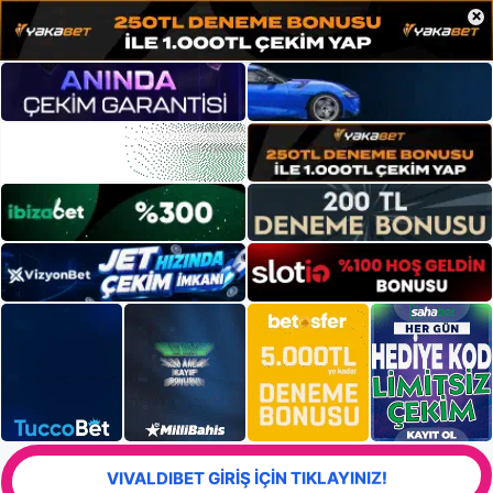
×
VIVALDIBET GİRİŞ İÇİN TIKLAYINIZ!