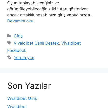
Oyun toplayabileceğiniz ve
görüntüleyebileceğiniz iki tutarı gösteriyor,
ancak ortaklık hesabınıza giriş yaptığınızda …
Devamını oku
Kategoriler
Giriş
Etiketler
Vivaldibet Canlı Destek
,
Vivaldibet
Facebook
Yorum yap
Son Yazılar
Vivaldibet Giriş
Vivaldibet