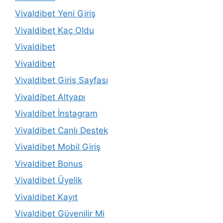
Vivaldibet Yeni Giriş
Vivaldibet Kaç Oldu
Vivaldibet
Vivaldibet
Vivaldibet Giriş Sayfası
Vivaldibet Altyapı
Vivaldibet İnstagram
Vivaldibet Canlı Destek
Vivaldibet Mobil Giriş
Vivaldibet Bonus
Vivaldibet Üyelik
Vivaldibet Kayıt
Vivaldibet Güvenilir Mi