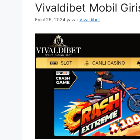
Vivaldibet Mobil Giri
Eylül 26, 2024
yazar
Vivaldibet