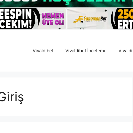
Vivaldibet
Vivaldibet İnceleme
Vivaldi
Giriş