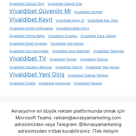
Vivaldibet Güncel Giriş
Vivaldibet Güncel Site
Vivaldibet Güvenilir Mi
Vivaldibet Hizmeti
Vivaldibet Kayıt
Vivaldibet Kayıt Ol
Vivaldibet Kaç Oldu
Vivaldibet Kimlik Doğrulama
Vivaldibet Mobil Giriş
Vivaldibet Online Bahis
Vivaldibet Oyunları
Vivaldibet Para Çekme
Vivaldibet Rulet Oyunları
Vivaldibet Son Adresi
Vivaldibet Son Gelişmeler
Vivaldibet Spor Bahisleri
Vivaldibet Telegram
Vivaldibet TV
Vivaldibet Twitter
Vivaldibet Türkiye
Vivaldibet Yasadışı Bahisler
Vivaldibet Yatırım
Vivaldibet Yeni Adresi
Vivaldibet Yeni Giriş
Vivaldibet Ödeme Yöntemi
Vivaldibet Üyelik
Vivaldibet İnstagram
Vivaldibet Şikayet
Avrasya'nın en büyük reklam platformunda olmak için
Microsoft Teams:
reklam@avrasyamarketing.com
adresimizden veya Telegram: @Avrasyamarketing
adresimizden irtibat kurabilirsiniz. (Tek iletişim