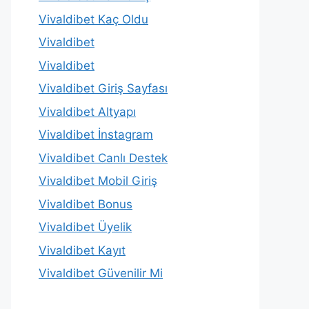
Vivaldibet Kaç Oldu
Vivaldibet
Vivaldibet
Vivaldibet Giriş Sayfası
Vivaldibet Altyapı
Vivaldibet İnstagram
Vivaldibet Canlı Destek
Vivaldibet Mobil Giriş
Vivaldibet Bonus
Vivaldibet Üyelik
Vivaldibet Kayıt
Vivaldibet Güvenilir Mi