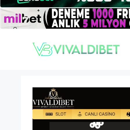
İçeriğe
atla