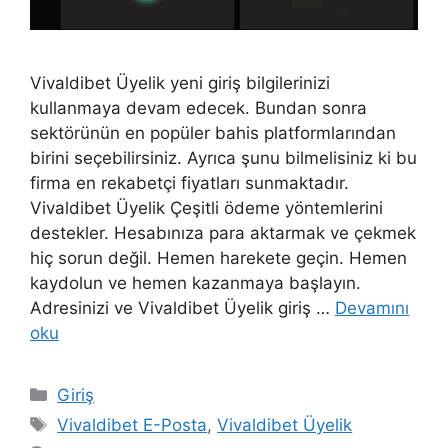
Vivaldibet Üyelik yeni giriş bilgilerinizi
kullanmaya devam edecek. Bundan sonra
sektörünün en popüler bahis platformlarından
birini seçebilirsiniz. Ayrıca şunu bilmelisiniz ki bu
firma en rekabetçi fiyatları sunmaktadır.
Vivaldibet Üyelik Çeşitli ödeme yöntemlerini
destekler. Hesabınıza para aktarmak ve çekmek
hiç sorun değil. Hemen harekete geçin. Hemen
kaydolun ve hemen kazanmaya başlayın.
Adresinizi ve Vivaldibet Üyelik giriş …
Devamını
oku
Kategoriler
Giriş
Etiketler
Vivaldibet E-Posta
,
Vivaldibet Üyelik