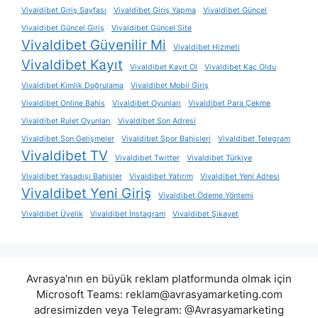
Vivaldibet Giriş Sayfası
Vivaldibet Giriş Yapma
Vivaldibet Güncel
Vivaldibet Güncel Giriş
Vivaldibet Güncel Site
Vivaldibet Güvenilir Mi
Vivaldibet Hizmeti
Vivaldibet Kayıt
Vivaldibet Kayıt Ol
Vivaldibet Kaç Oldu
Vivaldibet Kimlik Doğrulama
Vivaldibet Mobil Giriş
Vivaldibet Online Bahis
Vivaldibet Oyunları
Vivaldibet Para Çekme
Vivaldibet Rulet Oyunları
Vivaldibet Son Adresi
Vivaldibet Son Gelişmeler
Vivaldibet Spor Bahisleri
Vivaldibet Telegram
Vivaldibet TV
Vivaldibet Twitter
Vivaldibet Türkiye
Vivaldibet Yasadışı Bahisler
Vivaldibet Yatırım
Vivaldibet Yeni Adresi
Vivaldibet Yeni Giriş
Vivaldibet Ödeme Yöntemi
Vivaldibet Üyelik
Vivaldibet İnstagram
Vivaldibet Şikayet
Avrasya'nın en büyük reklam platformunda olmak için
Microsoft Teams:
reklam@avrasyamarketing.com
adresimizden veya Telegram: @Avrasyamarketing