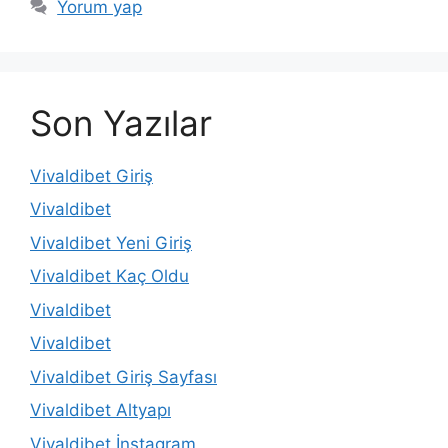
Yorum yap
Son Yazılar
Vivaldibet Giriş
Vivaldibet
Vivaldibet Yeni Giriş
Vivaldibet Kaç Oldu
Vivaldibet
Vivaldibet
Vivaldibet Giriş Sayfası
Vivaldibet Altyapı
Vivaldibet İnstagram