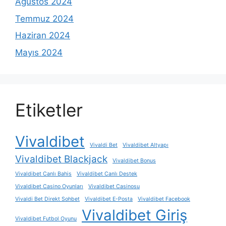
Ağustos 2024
Temmuz 2024
Haziran 2024
Mayıs 2024
Etiketler
Vivaldibet
Vivaldi Bet
Vivaldibet Altyapı
Vivaldibet Blackjack
Vivaldibet Bonus
Vivaldibet Canlı Bahis
Vivaldibet Canlı Destek
Vivaldibet Casino Oyunları
Vivaldibet Casinosu
Vivaldi Bet Direkt Sohbet
Vivaldibet E-Posta
Vivaldibet Facebook
Vivaldibet Giriş
Vivaldibet Futbol Oyunu