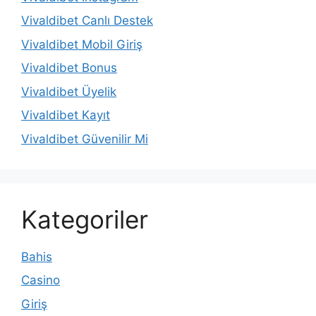
Vivaldibet Canlı Destek
Vivaldibet Mobil Giriş
Vivaldibet Bonus
Vivaldibet Üyelik
Vivaldibet Kayıt
Vivaldibet Güvenilir Mi
Kategoriler
Bahis
Casino
Giriş