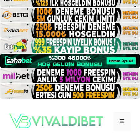
İçeriğe
atla
Menü