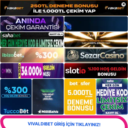
×
VIVALDIBET GİRİŞ İÇİN TIKLAYINIZ!