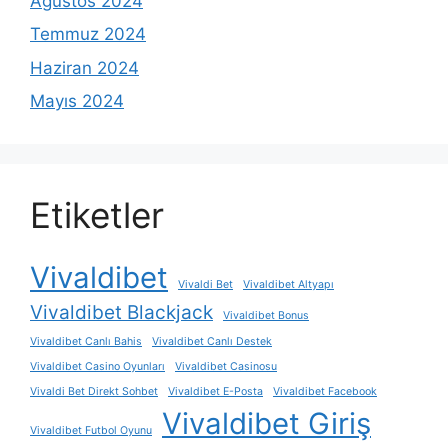
Ağustos 2024
Temmuz 2024
Haziran 2024
Mayıs 2024
Etiketler
Vivaldibet
Vivaldi Bet
Vivaldibet Altyapı
Vivaldibet Blackjack
Vivaldibet Bonus
Vivaldibet Canlı Bahis
Vivaldibet Canlı Destek
Vivaldibet Casino Oyunları
Vivaldibet Casinosu
Vivaldi Bet Direkt Sohbet
Vivaldibet E-Posta
Vivaldibet Facebook
Vivaldibet Giriş
Vivaldibet Futbol Oyunu