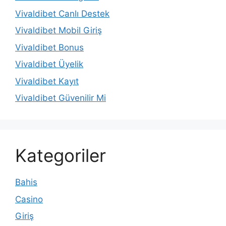
Vivaldibet Canlı Destek
Vivaldibet Mobil Giriş
Vivaldibet Bonus
Vivaldibet Üyelik
Vivaldibet Kayıt
Vivaldibet Güvenilir Mi
Kategoriler
Bahis
Casino
Giriş