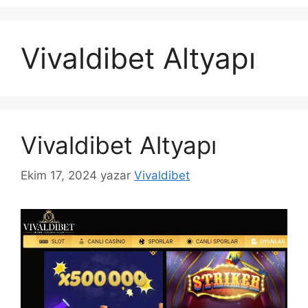
Vivaldibet Altyapı
Vivaldibet Altyapı
Ekim 17, 2024
yazar
Vivaldibet