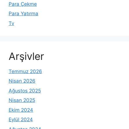
Para Çekme
Para Yatırma
Tv
Arşivler
Temmuz 2026
Nisan 2026
Ağustos 2025
Nisan 2025
Ekim 2024
Eylül 2024