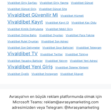
Vivaldibet Giriş Sayfası
Vivaldibet Giriş Yapma
Vivaldibet Güncel
Vivaldibet Güncel Giriş
Vivaldibet Güncel Site
Vivaldibet Güvenilir Mi
Vivaldibet Hizmeti
Vivaldibet Kayıt
Vivaldibet Kayıt Ol
Vivaldibet Kaç Oldu
Vivaldibet Kimlik Doğrulama
Vivaldibet Mobil Giriş
Vivaldibet Online Bahis
Vivaldibet Oyunları
Vivaldibet Para Çekme
Vivaldibet Rulet Oyunları
Vivaldibet Son Adresi
Vivaldibet Son Gelişmeler
Vivaldibet Spor Bahisleri
Vivaldibet Telegram
Vivaldibet TV
Vivaldibet Twitter
Vivaldibet Türkiye
Vivaldibet Yasadışı Bahisler
Vivaldibet Yatırım
Vivaldibet Yeni Adresi
Vivaldibet Yeni Giriş
Vivaldibet Ödeme Yöntemi
Vivaldibet Üyelik
Vivaldibet İnstagram
Vivaldibet Şikayet
Avrasya'nın en büyük reklam platformunda olmak için
Microsoft Teams:
reklam@avrasyamarketing.com
adresimizden veya Telegram: @Avrasyamarketing