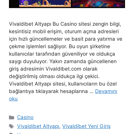
Vivaldibet Altyapı Bu Casino sitesi zengin bilgi,
kesintisiz mobil erişim, oturum açma adresleri
için hızlı güncellemeler ve basit para yatırma ve
çekme işlemleri sağlıyor. Bu oyun şirketine
kullanıcılar tarafından güveniliyor ve oldukça
saygı duyuluyor. Yakın zamanda güncellenen
giriş adresimin Vivaldibet.com olarak
değiştirilmiş olması oldukça ilgi çekici.
Vivaldibet Altyapı sitesi, kullanıcıların bu özel
bağlantıya tıklayarak hesaplarına …
Devamını
oku
Kategoriler
Casino
Etiketler
Vivaldibet Altyapı
,
Vivaldibet Yeni Giriş