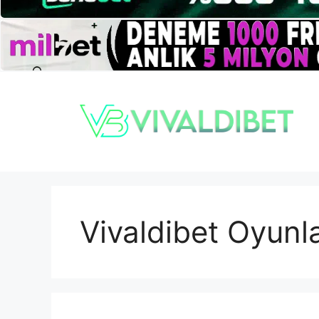
İçeriğe
atla
Vivaldibet Oyunla