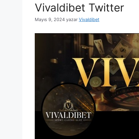
Vivaldibet Twitter
Mayıs 9, 2024
yazar
Vivaldibet