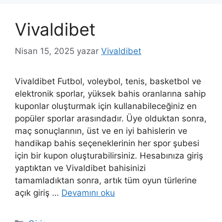
Vivaldibet
Nisan 15, 2025
yazar
Vivaldibet
Vivaldibet Futbol, ​​voleybol, tenis, basketbol ve
elektronik sporlar, yüksek bahis oranlarına sahip
kuponlar oluşturmak için kullanabileceğiniz en
popüler sporlar arasındadır. Üye olduktan sonra,
maç sonuçlarının, üst ve en iyi bahislerin ve
handikap bahis seçeneklerinin her spor şubesi
için bir kupon oluşturabilirsiniz. Hesabınıza giriş
yaptıktan ve Vivaldibet bahisinizi
tamamladıktan sonra, artık tüm oyun türlerine
açık giriş …
Devamını oku
Kategoriler