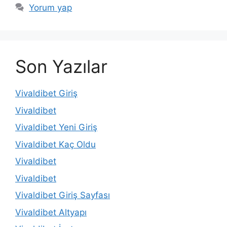
Yorum yap
Son Yazılar
Vivaldibet Giriş
Vivaldibet
Vivaldibet Yeni Giriş
Vivaldibet Kaç Oldu
Vivaldibet
Vivaldibet
Vivaldibet Giriş Sayfası
Vivaldibet Altyapı