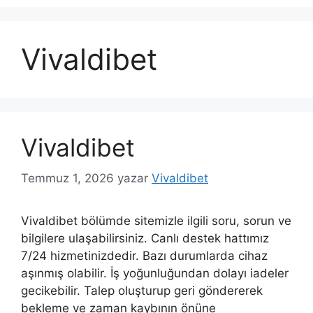
Vivaldibet
Vivaldibet
Temmuz 1, 2026
yazar
Vivaldibet
Vivaldibet bölümde sitemizle ilgili soru, sorun ve
bilgilere ulaşabilirsiniz. Canlı destek hattımız
7/24 hizmetinizdedir. Bazı durumlarda cihaz
aşınmış olabilir. İş yoğunluğundan dolayı iadeler
gecikebilir. Talep oluşturup geri göndererek
bekleme ve zaman kaybının önüne