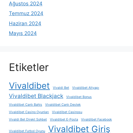
Ağustos 2024
Temmuz 2024
Haziran 2024
Mayıs 2024
Etiketler
Vivaldibet
Vivaldi Bet
Vivaldibet Altyapı
Vivaldibet Blackjack
Vivaldibet Bonus
Vivaldibet Canlı Bahis
Vivaldibet Canlı Destek
Vivaldibet Casino Oyunları
Vivaldibet Casinosu
Vivaldi Bet Direkt Sohbet
Vivaldibet E-Posta
Vivaldibet Facebook
Vivaldibet Giriş
Vivaldibet Futbol Oyunu