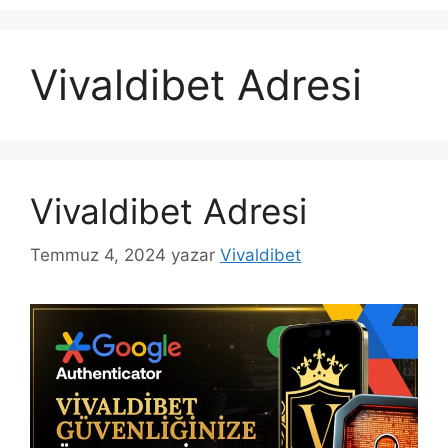
Vivaldibet Adresi
Vivaldibet Adresi
Temmuz 4, 2024
yazar
Vivaldibet