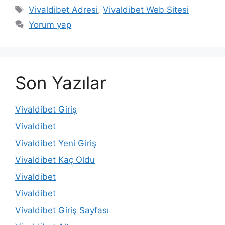
Etiketler
Vivaldibet Adresi
,
Vivaldibet Web Sitesi
Yorum yap
Son Yazılar
Vivaldibet Giriş
Vivaldibet
Vivaldibet Yeni Giriş
Vivaldibet Kaç Oldu
Vivaldibet
Vivaldibet
Vivaldibet Giriş Sayfası