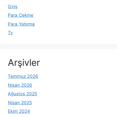
Giriş
Para Çekme
Para Yatırma
Tv
Arşivler
Temmuz 2026
Nisan 2026
Ağustos 2025
Nisan 2025
Ekim 2024